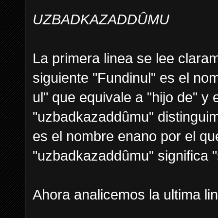
UZBADKAZADDÛMU
La primera linea se lee claram
siguiente "Fundinul" es el no
ul" que equivale a "hijo de" y 
"uzbadkazaddûmu" distinguimo
es el nombre enano por el qu
"uzbadkazaddûmu" significa "
Ahora analicemos la ultima li